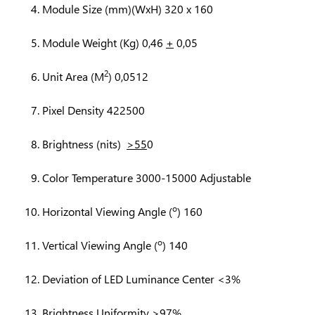
Module Size (mm)(WxH) 320 x 160
Module Weight (Kg) 0,46
+
0,05
2
Unit Area (M
) 0,0512
Pixel Density 422500
Brightness (nits)
>55
0
Color Temperature 3000-15000 Adjustable
o
Horizontal Viewing Angle (
) 160
o
Vertical Viewing Angle (
) 140
Deviation of LED Luminance Center <3%
Brightness Uniformity
>
97%