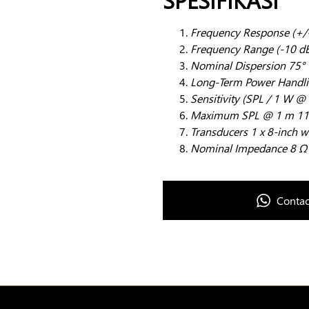
Frequency Response (+/-
Frequency Range (-10 dB
Nominal Dispersion 75° V
Long-Term Power Handl
Sensitivity (SPL / 1 W @
Maximum SPL @ 1 m 114
Transducers 1 x 8-inch w
Nominal Impedance 8 Ω 
Contac