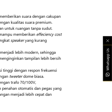
emberikan suara dengan cakupan
dengan kualitas suara premium.
n untuk ruangan tanpa sudut.
mampu memberikan
effeciency cost
angkat
speaker
yang kurang
Whatsapp Us
 menjadi lebih modern, sehingga
enginginkan tampilan lebih bersih
si tinggi dengan respon frekuensi
engan
tweeter
dome biasa.
dengan trafo 70/100V,
 penahan otomatis dan pegas yang
ngan menjadi lebih cepat dan