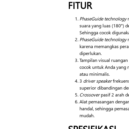
FITUR
PhaseGuide
technology
m
suara yang luas (180°) 
Sehingga cocok digunaka
PhaseGuide technology
karena memangkas per
diperlukan.
Tampilan visual ruangan
cocok untuk Anda yang m
atau minimalis.
3
driver
speaker
frekuen
superior dibandingan d
Crossover
pasif 2 arah 
Alat pemasangan dengan
handal, sehingga pemasa
mudah.
SPESIFIKASI