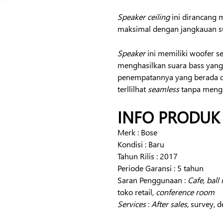
Speaker ceiling
ini dirancang 
maksimal dengan jangkauan su
Speaker
ini memiliki woofer s
menghasilkan suara bass yang
penempatannya yang berada d
terllilhat
seamless
tanpa mengo
INFO PRODUK
Merk : Bose
Kondisi : Baru
Tahun Rilis : 2017
Periode Garansi : 5 tahun
Saran Penggunaan :
Cafe,
ball
toko retail,
conference room
Services
:
After sales,
survey, d