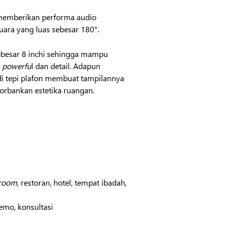
memberikan performa audio
ara yang luas sebesar 180°.
ebesar 8 inchi sehingga mampu
powerfu
l dan detail. Adapun
i tepi plafon membuat tampilannya
rbankan estetika ruangan.
 room
, restoran, hotel, tempat ibadah,
emo, konsultasi