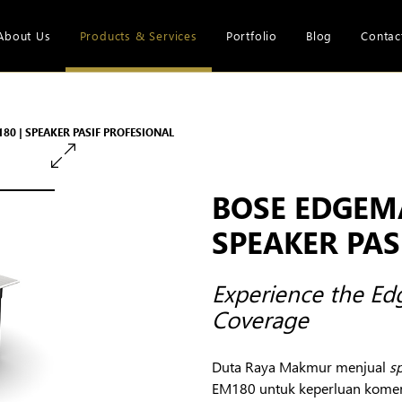
About Us
Products & Services
Portfolio
Blog
Contac
80 | SPEAKER PASIF PROFESIONAL
BOSE EDGEM
SPEAKER PAS
Experience the Ed
Coverage
Duta Raya Makmur menjual
s
EM180 untuk keperluan komers